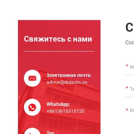
С
Свяжитесь с нами
Сос
пр
Электронная почта:
admin@didactic.cn
WhatsApp:
+8613615315720
Тел.: