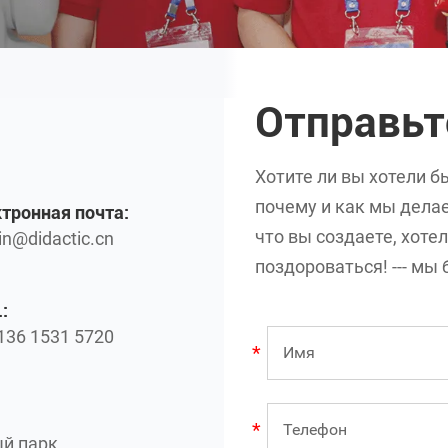
Отправь
Хотите ли вы хотели б
почему и как мы делае
тронная почта:
что вы создаете, хоте
n@didactic.cn
поздороваться! --- м
:
136 1531 5720
й парк