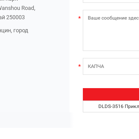
Wanshou Road,
ай 250003
цин, город
DLDS-3516 Прикл