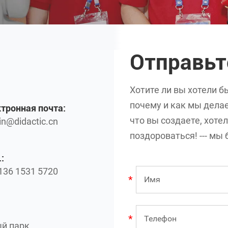
Отправь
Хотите ли вы хотели б
почему и как мы делае
тронная почта:
что вы создаете, хоте
n@didactic.cn
поздороваться! --- м
:
136 1531 5720
й парк