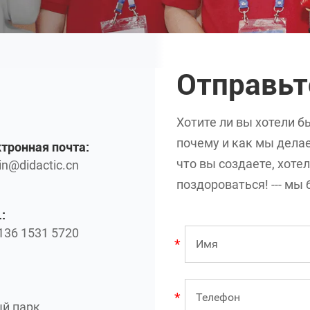
Отправь
Хотите ли вы хотели б
почему и как мы делае
тронная почта:
что вы создаете, хоте
n@didactic.cn
поздороваться! --- м
:
136 1531 5720
й парк