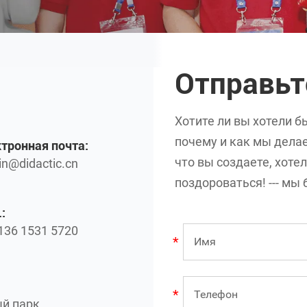
Отправь
Хотите ли вы хотели б
почему и как мы делае
тронная почта:
что вы создаете, хоте
n@didactic.cn
поздороваться! --- м
:
136 1531 5720
й парк