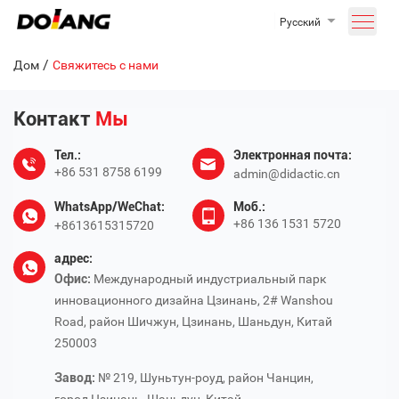
Русский
/
Дом
Свяжитесь с нами
Контакт
Мы
Тел.:
Электронная почта:
+86 531 8758 6199
admin@didactic.cn
WhatsApp/WeChat:
Моб.:
+86 136 1531 5720
+8613615315720
адрес:
Офис:
Международный индустриальный парк
инновационного дизайна Цзинань, 2# Wanshou
Road, район Шичжун, Цзинань, Шаньдун, Китай
250003
Завод:
№ 219, Шуньтун-роуд, район Чанцин,