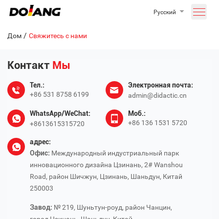
Русский
/
Дом
Свяжитесь с нами
Контакт
Мы
Тел.:
Электронная почта:
+86 531 8758 6199
admin@didactic.cn
WhatsApp/WeChat:
Моб.:
+86 136 1531 5720
+8613615315720
адрес:
Офис:
Международный индустриальный парк
инновационного дизайна Цзинань, 2# Wanshou
Road, район Шичжун, Цзинань, Шаньдун, Китай
250003
Завод:
№ 219, Шуньтун-роуд, район Чанцин,