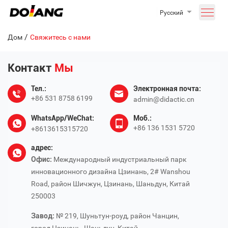
Русский
/
Дом
Свяжитесь с нами
Контакт
Мы
Тел.:
Электронная почта:
+86 531 8758 6199
admin@didactic.cn
WhatsApp/WeChat:
Моб.:
+86 136 1531 5720
+8613615315720
адрес:
Офис:
Международный индустриальный парк
инновационного дизайна Цзинань, 2# Wanshou
Road, район Шичжун, Цзинань, Шаньдун, Китай
250003
Завод:
№ 219, Шуньтун-роуд, район Чанцин,