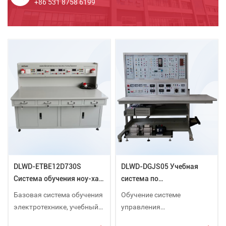
+86 531 8758 6199
DLWD-ETBE12D730S
DLWD-DGJS05 Учебная
Система обучения ноу-хау
система по
в области электротехники
электроприводу и
Базовая система обучения
Обучение системе
управлению
электротехнике, учебный
управления
стенд по электротехнике,
электроприводом.