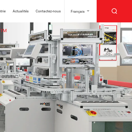
trie
Actualités
Contactez-nous
Français
41M