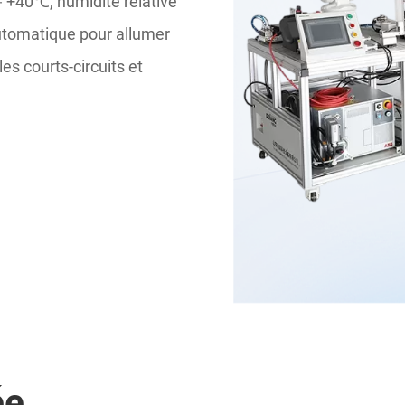
－+40℃, humidité relative
 automatique pour allumer
les courts-circuits et
ée