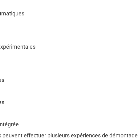
eumatiques
expérimentales
es
es
intégrée
s peuvent effectuer plusieurs expériences de démontage 