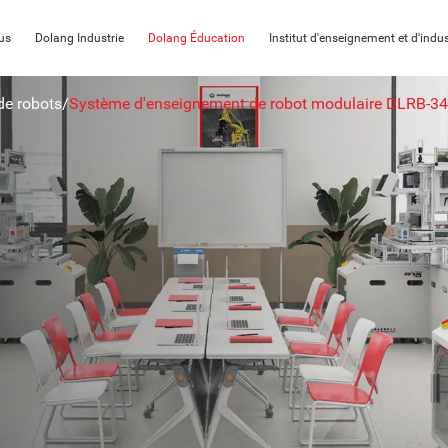
us
Dolang Industrie
Dolang Éducation
Institut d'enseignement et d'indus
de robots
/
Système d'enseignement de robot modulaire DLRB-3