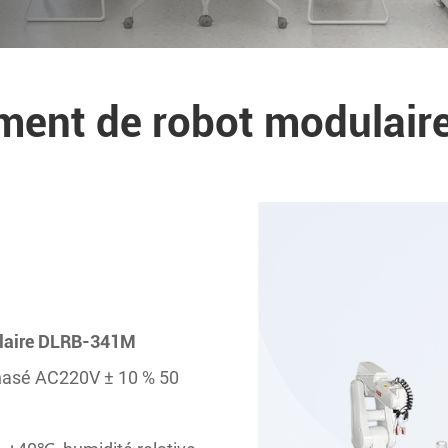
ment de robot modulai
ulaire DLRB-341M
phasé AC220V ± 10 % 50