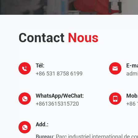
Contact
Nous
Tél:
E-ma
+86 531 8758 6199
admi
WhatsApp/WeChat:
Mob.
+8613615315720
+86 
Add.:
Bureau:
Parc industriel international de c