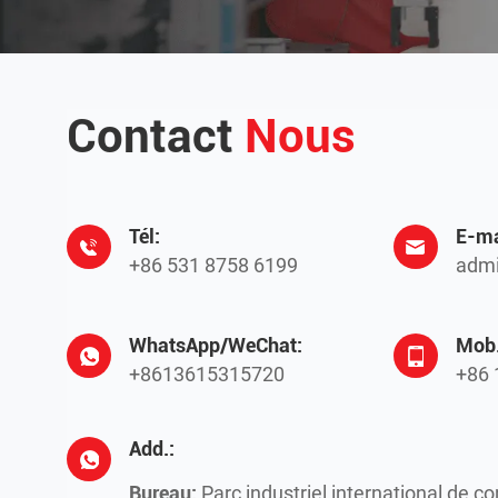
Contact
Nous
Tél:
E-ma
+86 531 8758 6199
admi
WhatsApp/WeChat:
Mob.
+8613615315720
+86 
Add.:
Bureau:
Parc industriel international de c