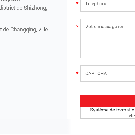
istrict de Shizhong,
 de Changqing, ville
Système de formation
él