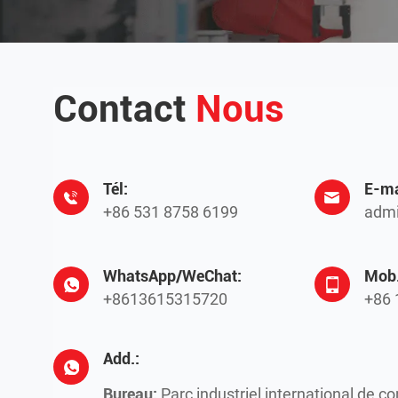
Contact
Nous
Tél:
E-ma
+86 531 8758 6199
admi
WhatsApp/WeChat:
Mob.
+8613615315720
+86 
Add.:
Bureau:
Parc industriel international de c