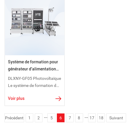
d'alimentation en énergie
possède des fonctions
établissement professionnel,
éolienne, système
indépendantes.
Formation en protection des
d'alimentation en énergie
sols
éolienne, système d'onduleur
et de charge et système de
surveillance
Système de formation pour
générateur d'alimentation
photovoltaïque DLXNY-
DLXNY-GF05 Photovoltaïque
GF05
Le système de formation du
générateur d'alimentation
Voir plus
électrique est un nouveau kit
de formation énergétique
composé d'un système
...
...
Précédent
1
2
5
6
7
8
17
18
Suivant
d'alimentation
photovoltaïque, d'un