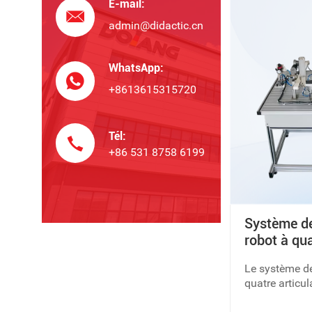
E-mail:
admin@didactic.cn
WhatsApp:
+8613615315720
Tél:
+86 531 8758 6199
Système de
robot à qua
DLFA-JXS
Le système de
quatre articu
un entraîneur