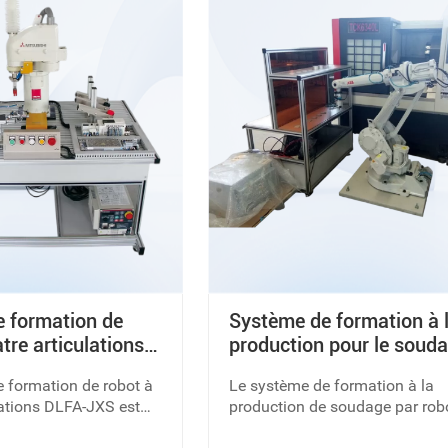
 formation de
Système de formation à 
tre articulations
production pour le soud
de robots industriels DL
 formation de robot à
Le système de formation à la
1410WP
lations DLFA-JXS est
production de soudage par rob
 mécatronique typique,
industriel est conçu pour ensei