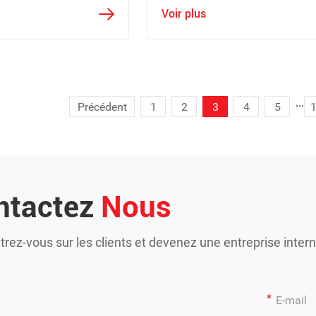
t produit avec un robot
aux étudiants le véritable proc
Voir plus
alité industrielle.
de soudage au sein de la
technologie de l'industrie 4.0.
...
Précédent
1
2
3
4
5
ntactez
Nous
rez-vous sur les clients et devenez une entreprise intern