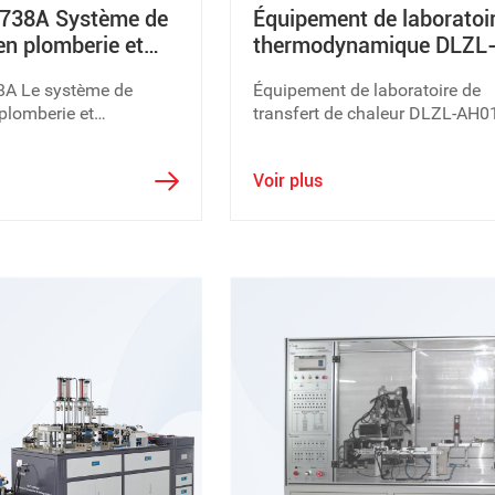
738A Système de
Équipement de laboratoi
en plomberie et
thermodynamique DLZL
AH01 Équipement de
A Le système de
Équipement de laboratoire de
laboratoire de transfert 
plomberie et
transfert de chaleur DLZL-AH0
chaleur
prend l'installation et
étudiant la technologie de l'éc
de tuyaux en
de chaleur.
Voir plus
astique PE/PEX.