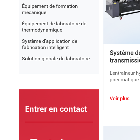
Équipement de formation
mécanique
Équipement de laboratoire de
thermodynamique
Système d'application de
fabrication intelligent
Système de
Solution globale du laboratoire
transmissi
pneumati
L'entraîneur h
pneumatique 
module de for
d'un module 
Voir plus
pneumatique, 
hydraulique 
Entrer en contact
équipement p
étudiants tou
la technologi
pneumatique 
industriel.