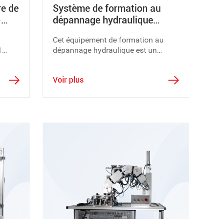
re de
Système de formation au
-
dépannage hydraulique
DLYY-GZFX01
Cet équipement de formation au
de
1
dépannage hydraulique est un
hange
système de formation aux pannes
typique pour le domaine de la
Voir plus
formation hydraulique.