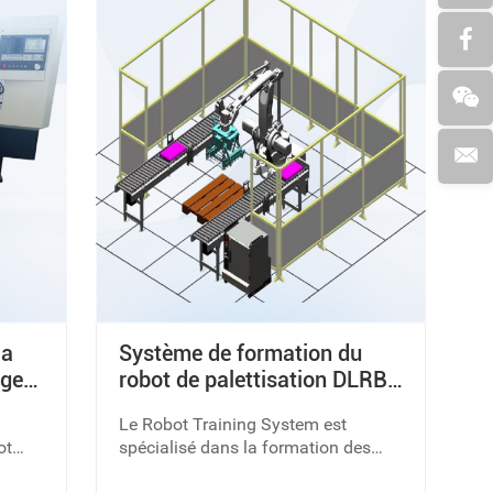
la
Système de formation du
age
robot de palettisation DLRB-
RB-
460
Le Robot Training System est
ot
spécialisé dans la formation des
gner
robots de palettisation.