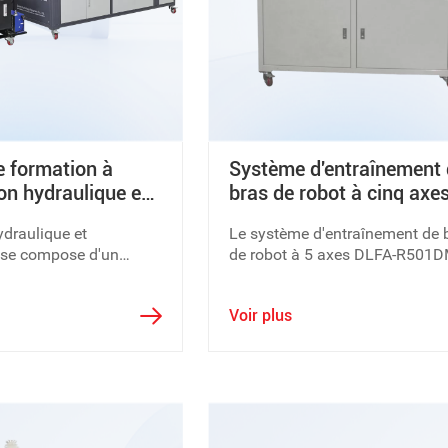
 formation à
Système d'entraînement
on hydraulique et
bras de robot à cinq axe
que DLYY-ZHSX02
DLFA-R501DM
ydraulique et
Le système d'entraînement de 
se compose d'un
de robot à 5 axes DLFA-R501D
mation hydraulique et
une plate-forme d'application
de formation
mécatronique populaire sur les
Voir plus
cette transmission
compétences de base.
et pneumatique
our enseigner aux
tes les applications de
e hydraulique et
dans le domaine