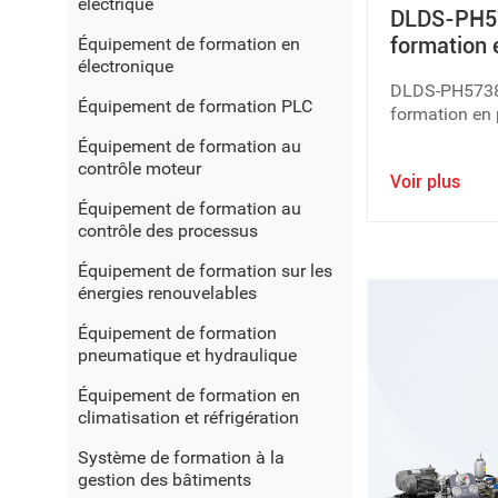
électrique
DLDS-PH5
formation 
Équipement de formation en
électronique
chauffage
DLDS-PH5738
Équipement de formation PLC
formation en 
chauffage com
Équipement de formation au
la formation 
contrôle moteur
Voir plus
aluminium-pl
Équipement de formation au
contrôle des processus
Équipement de formation sur les
énergies renouvelables
Équipement de formation
pneumatique et hydraulique
Équipement de formation en
climatisation et réfrigération
Système de formation à la
gestion des bâtiments