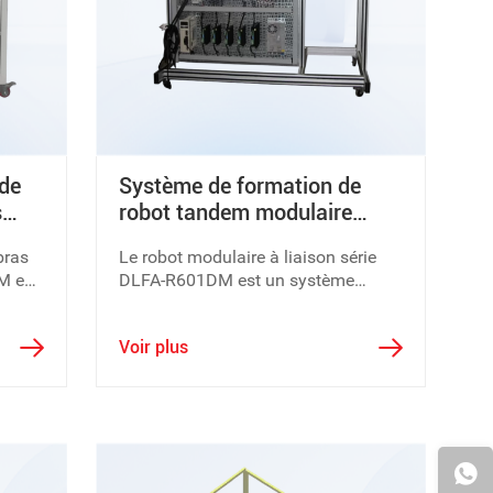
 de
Système de formation de
s
robot tandem modulaire
DLFA-R601DM
bras
Le robot modulaire à liaison série
M est
DLFA-R601DM est un système
mécatronique typique, la conception
et la fabrication s'appliquent de
Voir plus
manière modulaire idée de
conception et norme de qualité
industrielle.