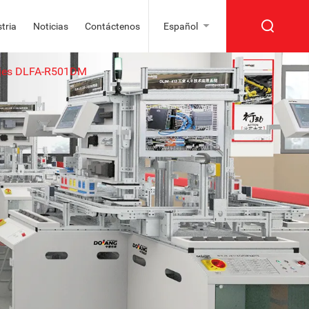
tria
Noticias
Contáctenos
Español
 ejes DLFA-R501DM