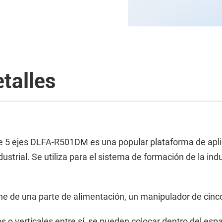
etalles
de 5 ejes DLFA-R501DM es una popular plataforma de apl
ustrial. Se utiliza para el sistema de formación de la in
 de una parte de alimentación, un manipulador de cinco 
los o verticales entre sí, se pueden colocar dentro del e