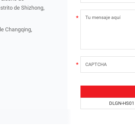
strito de Shizhong,
de Changqing,
DLGN-HS01 P