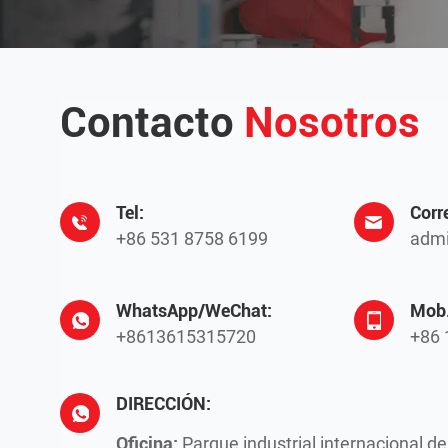
Contacto
Nosotros
Tel:
Corr
+86 531 8758 6199
admi
WhatsApp/WeChat:
Mob.
+8613615315720
+86 
DIRECCIÓN:
Oficina:
Parque industrial internacional d