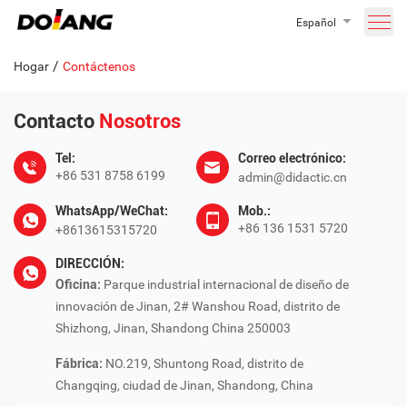
Español
/
Hogar
Contáctenos
Contacto
Nosotros
Tel:
Correo electrónico:
+86 531 8758 6199
admin@didactic.cn
WhatsApp/WeChat:
Mob.:
+86 136 1531 5720
+8613615315720
DIRECCIÓN:
Oficina:
Parque industrial internacional de diseño de
innovación de Jinan, 2# Wanshou Road, distrito de
Shizhong, Jinan, Shandong China 250003
Fábrica:
NO.219, Shuntong Road, distrito de
Changqing, ciudad de Jinan, Shandong, China