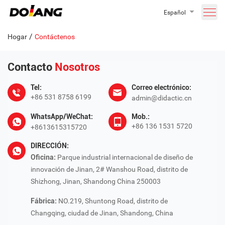
Español
/
Hogar
Contáctenos
Contacto
Nosotros
Tel:
Correo electrónico:
+86 531 8758 6199
admin@didactic.cn
WhatsApp/WeChat:
Mob.:
+86 136 1531 5720
+8613615315720
DIRECCIÓN:
Oficina:
Parque industrial internacional de diseño de
innovación de Jinan, 2# Wanshou Road, distrito de
Shizhong, Jinan, Shandong China 250003
Fábrica:
NO.219, Shuntong Road, distrito de
Changqing, ciudad de Jinan, Shandong, China