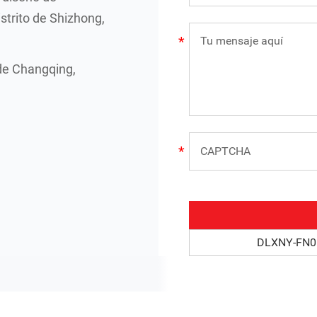
strito de Shizhong,
de Changqing,
DLXNY-FN01