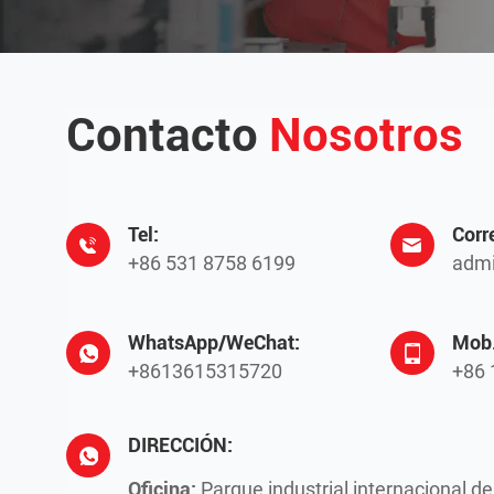
Contacto
Nosotros
Tel:
Corr
+86 531 8758 6199
admi
WhatsApp/WeChat:
Mob.
+8613615315720
+86 
DIRECCIÓN:
Oficina:
Parque industrial internacional d