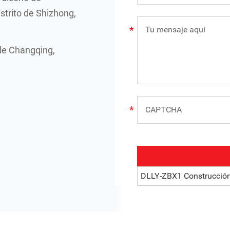
strito de Shizhong,
de Changqing,
DLLY-ZBX1 Construcción 