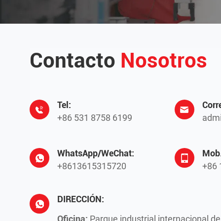
Contacto
Nosotros
Tel:
Corr
+86 531 8758 6199
admi
WhatsApp/WeChat:
Mob.
+8613615315720
+86 
DIRECCIÓN:
Oficina:
Parque industrial internacional d