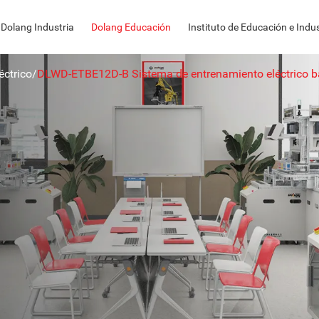
Dolang Industria
Dolang Educación
Instituto de Educación e Indus
éctrico
/
DLWD-ETBE12D-B Sistema de entrenamiento eléctrico b