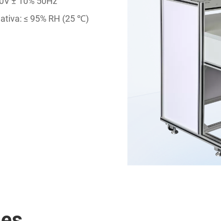
20V ± 10% 50Hz
lativa: ≤ 95% RH (25 ℃)
les