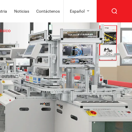
tria
Noticias
Contáctenos
Español
ásico