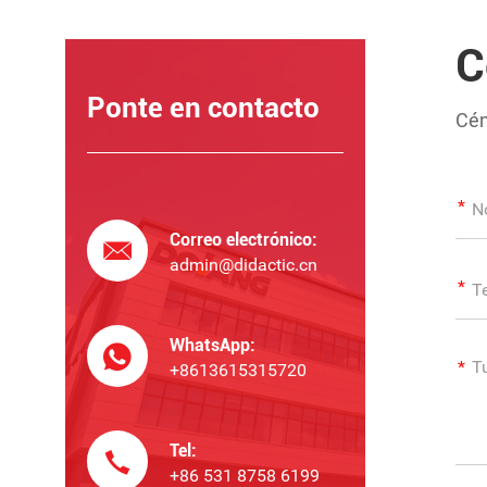
C
Ponte en contacto
Cén
Correo electrónico:
admin@didactic.cn
WhatsApp:
+8613615315720
Tel:
+86 531 8758 6199