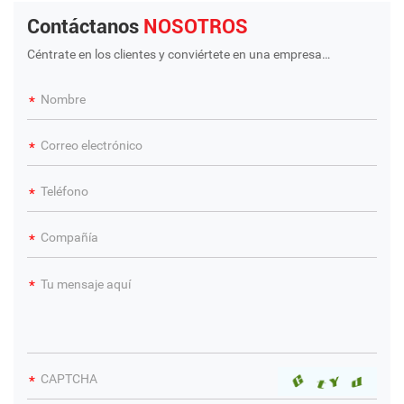
muchos tipos de sistemas de
Contáctanos
NOSOTROS
capacitación de ingenieros
sobre los objetos de la
Céntrate en los clientes y conviértete en una empresa
internacional a largo plazo y de gran escala
producción de
automatización industrial.