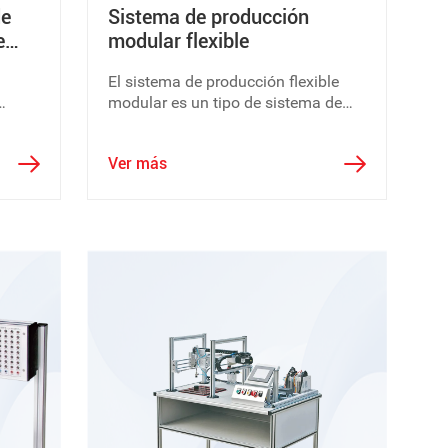
de
Sistema de producción
e
modular flexible
El sistema de producción flexible
modular es un tipo de sistema de
atro
capacitación de ingenieros
a
mecatrónicos, cubre
Ver más
multidisciplinarios y
echo
multidisciplinarios. Conocimiento
integral disciplinario involucrado en
ión de
la integración de máquina,
electricidad, luz y gas.