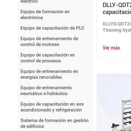
eléctrico
DLLY-QDT2
capacitaci
Equipo de formación en
electrónica
grupo de a
DLLYS-QDT242
Equipo de capacitación de PLC
Ttraining Sy
enseñanza de
Equipo de entrenamiento de
sistema de a
control de motores
Ver más
compuesto po
pisos. ascens
Equipo de capacitación en
control de procesos
grupo.
Equipo de entrenamiento en
energías renovables
Equipo de entrenamiento
neumático e hidráulico
Equipo de capacitación en aire
acondicionado y refrigeración
Sistema de formación en gestión
de edificios