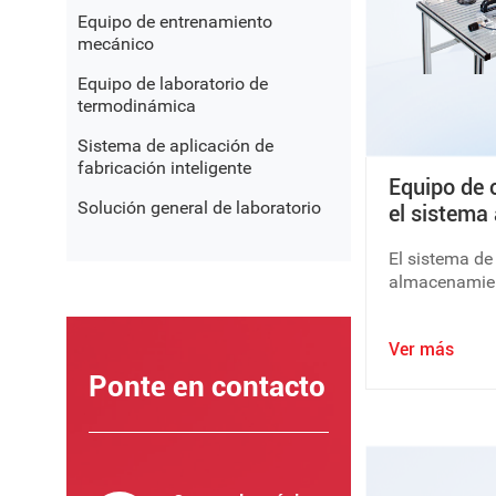
Equipo de entrenamiento
mecánico
Equipo de laboratorio de
termodinámica
Sistema de aplicación de
fabricación inteligente
Equipo de 
Solución general de laboratorio
el sistema
recuperaci
El sistema de
almacenam
almacenamien
plataforma de
control de PL
Ver más
educación voc
educación sup
Ponte en contacto
especialment
como "tecnolo
lógico program
aplicación de
programable",