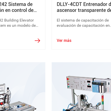
42 Sistema de
DLLY-4CDT Entrenador 
ón en control de
ascensor transparente d
scensores
cuatro pisos
 Building Elevator
El sistema de capacitación de
stem es un modelo de
evaluación de capacitación en
 simulación para un
ascensores transparente de cu
scensor de grupo
capas DLLY-4CDT se basa en l
Ver más
r 2 bloques de 4
estructura de ascensores de
ores controlados por
elevación más común y está h
de una caja colgante de acero
inoxidable con marco de aleac
aluminio.