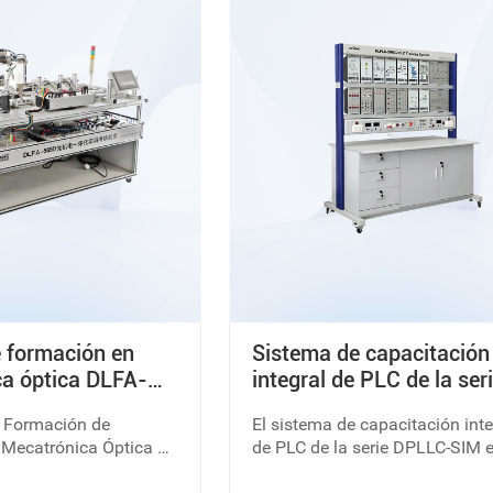
PLC", "principio y
trabajo y luego clasificar las p
PLC", etc.
procesadas a través del meca
de transmisión y el mecanismo
clasificación.
 formación en
Sistema de capacitación
a óptica DLFA-
integral de PLC de la ser
DLPLC-SIM
e Formación de
El sistema de capacitación inte
 Mecatrónica Óptica es
de PLC de la serie DPLLC-SIM 
dáctico de EFTP que
banco de capacitación de PLC