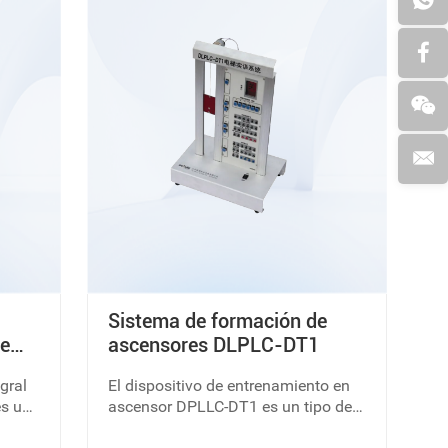
iezas
través del motor reductor de CC
nismo
(servomotor de alto rendimiento y
 de
motor paso a paso).
Sistema de formación de
ie
ascensores DLPLC-DT1
gral
El dispositivo de entrenamiento en
es un
ascensor DPLLC-DT1 es un tipo de
objeto de entrenamiento de