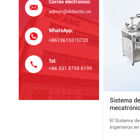
Correo electrónico:
aplicación de 
admin@didactic.cn
aplicación de 
WhatsApp:
+8613615315720
Tel:
+86 531 8758 6199
Sistema de
mecatrónic
555D
El Sistema d
Ingenieros en
un equipo di