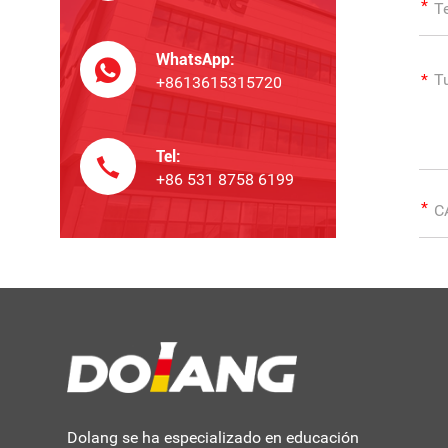
WhatsApp:
+8613615315720
Tel:
+86 531 8758 6199
Dolang se ha especializado en educación